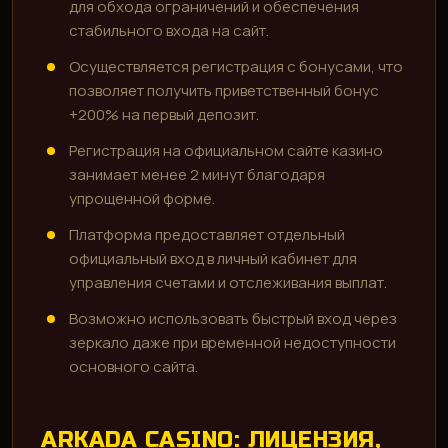
для обхода ограничений и обеспечения
стабильного входа на сайт.
Осуществляется регистрация с бонусами, что
позволяет получить приветственный бонус
+200% на первый депозит.
Регистрация на официальном сайте казино
занимает менее 2 минут благодаря
упрощенной форме.
Платформа предоставляет отдельный
официальный вход в личный кабинет для
управления счетами и отслеживания выплат.
Возможно использовать быстрый вход через
зеркало даже при временной недоступности
основного сайта.
ARKADA CASINO: ЛИЦЕНЗИЯ,