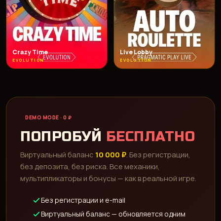
Crazy Time
Live Lobby
EVOLUTION
EVOLUTION
DEMO MODE · 0 ₽
ПОПРОБУЙ
БЕСПЛАТНО
Виртуальный баланс
10 000 ₽
. Без регистрации,
без депозита, без риска. Все механики,
мультипликаторы и бонусы — как в реальной игре.
Без регистрации и e-mail
Виртуальный баланс — обновляется одним