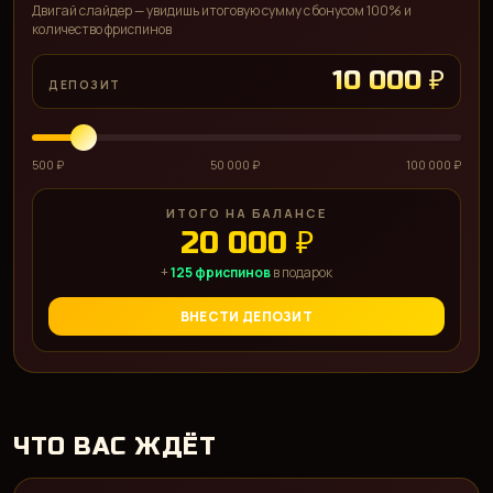
Двигай слайдер — увидишь итоговую сумму с бонусом 100% и
количество фриспинов
RKA
10 000 ₽
ДЕПОЗИТ
500 ₽
50 000 ₽
100 000 ₽
ИТОГО НА БАЛАНСЕ
20 000 ₽
+
125 фриспинов
в подарок
ВНЕСТИ ДЕПОЗИТ
ЧТО ВАС ЖДЁТ