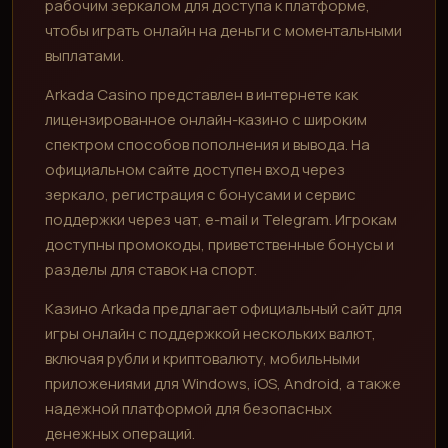
рабочим зеркалом для доступа к платформе,
чтобы играть онлайн на деньги с моментальными
выплатами.
Arkada Casino представлен в интернете как
лицензированное онлайн-казино с широким
спектром способов пополнения и вывода. На
официальном сайте доступен вход через
зеркало, регистрация с бонусами и сервис
поддержки через чат, e-mail и Telegram. Игрокам
доступны промокоды, приветственные бонусы и
разделы для ставок на спорт.
Казино Arkada предлагает официальный сайт для
игры онлайн с поддержкой нескольких валют,
включая рубли и криптовалюту, мобильными
приложениями для Windows, iOS, Android, а также
надежной платформой для безопасных
денежных операций.