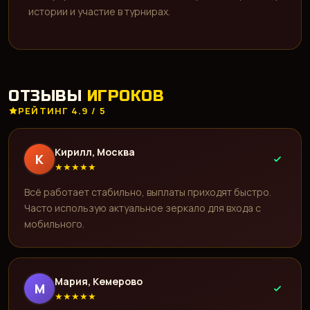
истории и участие в турнирах.
ОТЗЫВЫ
ИГРОКОВ
РЕЙТИНГ 4.9 / 5
Кирилл, Москва
К
★
★
★
★
★
Всё работает стабильно, выплаты приходят быстро.
Часто использую актуальное зеркало для входа с
мобильного.
Мария, Кемерово
М
★
★
★
★
★