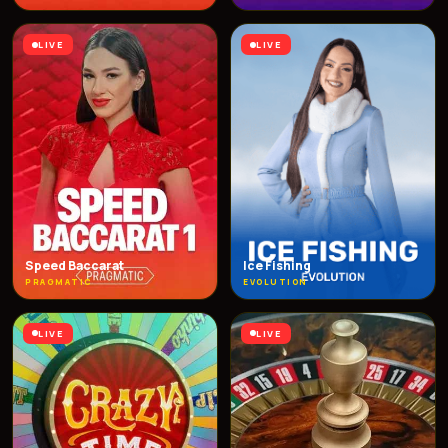
LIVE
LIVE
Speed Baccarat
Ice Fishing
PRAGMATIC
EVOLUTION
LIVE
LIVE