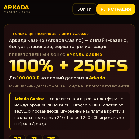
ARKADA
ВОЙТИ
РЕГИСТРАЦИЯ
CASINO · 2026
ТОЛЬКО ДЛЯ НОВИЧКОВ · ЛИМИТ 24:00:00
Аркада Казино (Arkada Casino) — онлайн-казино,
бонусы, лицензия, зеркало, регистрация
ПРИВЕТСТВЕННЫЙ БОНУС
АРКАДА CASINO
100% + 250FS
До
100 000 ₽
на первый депозит в
Arkada
Минимальный депозит — 500 ₽ · Бонус начисляется автоматически
Arkada Casino
— лицензионная игровая платформа с
международной лицензией Curaçao. 2 000+ слотов от
ведущих провайдеров, мгновенные выплаты в крипту и
на карты, поддержка 24/7. Более 1 200 000 игроков уже
выбрали Аркада.