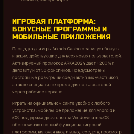
ИГРОВАЯ ПЛАТФОРМА:
БОНУСНЫЕ ПРОГРАММЫ И
МОБИЛЬНЫЕ ПРИЛОЖЕНИЯ
Площадка для игры Arkada Casino реализует бонусы
и акции, действующие для всех новых пользователей.
Активируемый промокод ARKA2024 дает +200% к
депозиту и от 50 фриспинов. Предусмотрены
постоянные розыгрыши среди активных участников,
а также специальные промо для пользователей
через рабочее зеркало.
Играть на официальном сайте удобно с любого
устройства: мобильное приложение для Android и
iOS, поддержка десктопов на Windows и macOS
обеспечивают полный функционал игровой
платформы, включая ввод и вывод средств, просмотр