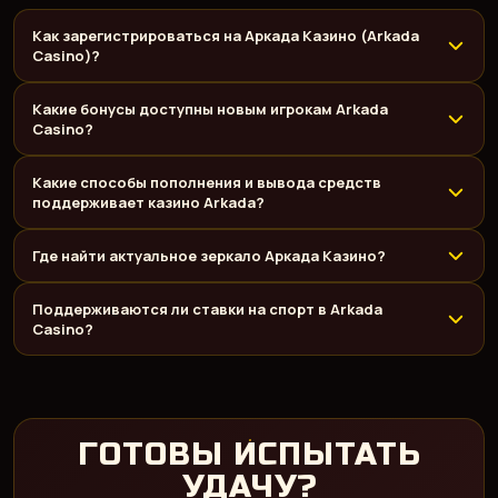
Как зарегистрироваться на Аркада Казино (Arkada
Casino)?
Какие бонусы доступны новым игрокам Arkada
Casino?
Какие способы пополнения и вывода средств
поддерживает казино Arkada?
Где найти актуальное зеркало Аркада Казино?
Поддерживаются ли ставки на спорт в Arkada
Casino?
ГОТОВЫ ИСПЫТАТЬ
УДАЧУ?