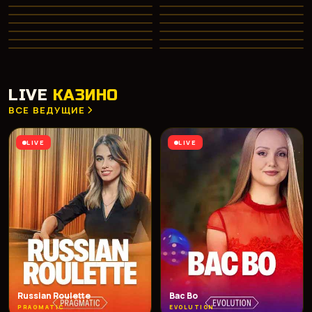
Gates of Olympus 1000
Big Bass Bonanza
HOT
Diamond of Jungle
Aztec Clusters
NEW
PRAGMATIC PLAY
PRAGMATIC PLAY
Divine Divas
Dreamshock
TOP
NETENT
PRAGMATIC PLAY
Hot Fruit
Phoenix Rising
NEW
PLAY’N GO
NETENT
Fruit Machine
Capymania Yellow
HOT
MICROGAMING
PLAY’N GO
Big Win x25
Fab Farm
MICROGAMING
PRAGMATIC PLAY
NETENT
PLAY’N GO
LIVE
КАЗИНО
ВСЕ ВЕДУЩИЕ
LIVE
LIVE
Russian Roulette
Bac Bo
PRAGMATIC
EVOLUTION