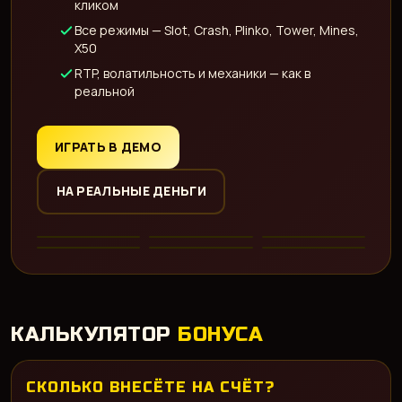
кликом
Все режимы — Slot, Crash, Plinko, Tower, Mines,
X50
RTP, волатильность и механики — как в
реальной
ИГРАТЬ В ДЕМО
НА РЕАЛЬНЫЕ ДЕНЬГИ
DEMO
DEMO
DEMO
DEMO
DEMO
DEMO
КАЛЬКУЛЯТОР
БОНУСА
СКОЛЬКО ВНЕСЁТЕ НА СЧЁТ?